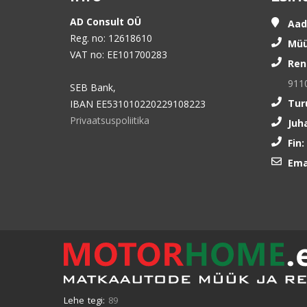
AD Consult OÜ
Aad
Reg. no: 12618610
Müü
VAT no: EE101700283
Ren
911
SEB Bank,
Tur
IBAN EE531010220229108223
Privaatsuspoliitika
Juh
Fin:
Ema
Lehe tegi:
89