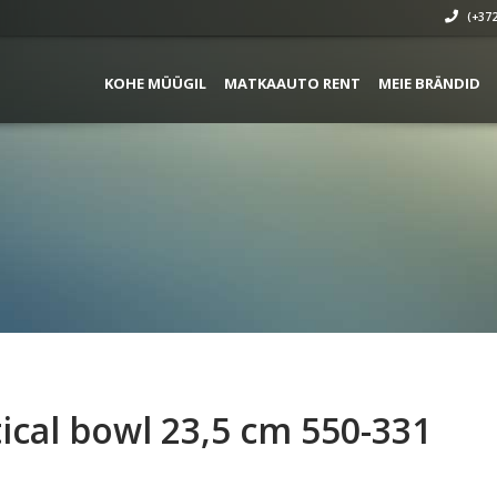
(+372
KOHE MÜÜGIL
MATKAAUTO RENT
MEIE BRÄNDID
t
ical bowl 23,5 cm 550-331