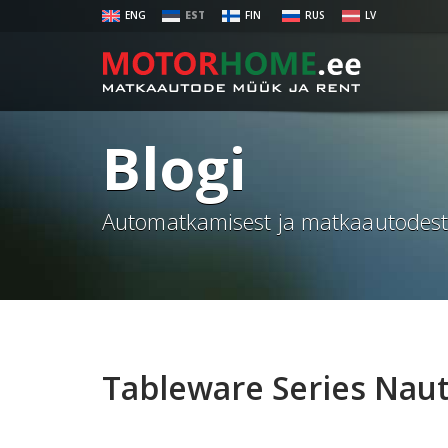
ENG
EST
FIN
RUS
LV
Blogi
Automatkamisest ja matkaautodes
Tableware Series Naut