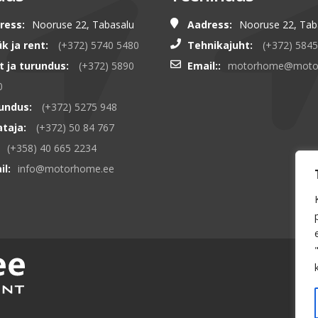
ress:
Nooruse 22, Tabasalu
Aadress:
Nooruse 22, Tab
k ja rent:
(+372) 5740 5480
Tehnikajuht:
(+372) 584
t ja turundus:
(+372) 5890
Email::
motorhome@moto
0
undus:
(+372) 5275 948
ataja:
(+372) 50 84 767
(+358) 40 665 2234
il:
info@motorhome.ee