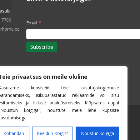
asalu
5 7700
*
Email
rhome.ee
Teie privaatsus on meile oluline
Kasutame küpsiseid teie kasutajakogemuse
parandamiseks, isikupärastatud reklaamide või sisu
esitamiseks ja liikluse analüüsimiseks. Klõpsates nupul
"Nõustun kõigiga", nõustute meie lehe küpsiste
kasutamisega.
Kohandan
Keeldun Kõigist
Nõustun kõigiga