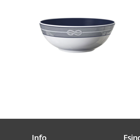
Info
Esin