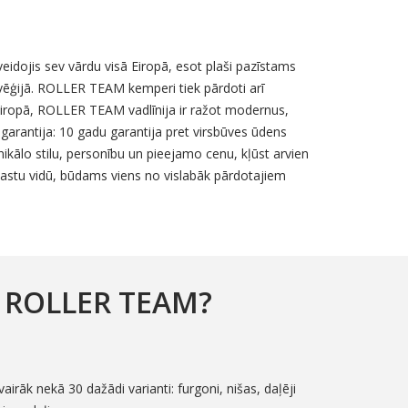
eidojis sev vārdu visā Eiropā, esot plaši pazīstams
orvēģijā. ROLLER TEAM kemperi tiek pārdoti arī
iropā, ROLLER TEAM vadlīnija ir ražot modernus,
garantija: 10 gadu garantija pret virsbūves ūdens
lo stilu, personību un pieejamo cenu, kļūst arvien
iastu vidū, būdams viens no vislabāk pārdotajiem
 ROLLER TEAM?
vairāk nekā 30 dažādi varianti: furgoni, nišas, daļēji