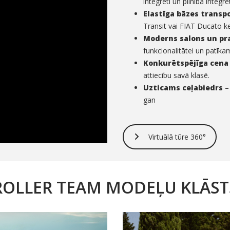
integrēti un pilnībā integrē
Elastīga bāzes transpo
Transit vai FIAT Ducato k
Moderns salons un pr
funkcionalitātei un patīkam
Konkurētspējīga cena
attiecību savā klasē.
Uzticams ceļabiedrs
– 
gan
Virtuālā tūre 360°
ROLLER TEAM MODEĻU KLĀST