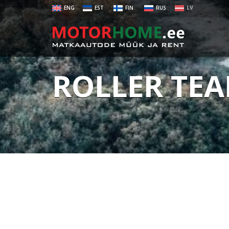
ENG
EST
FIN
RUS
LV
ROLLER TE