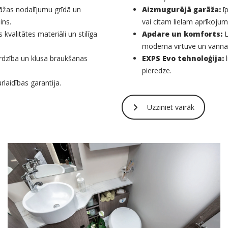
žas nodalījumu grīdā un
Aizmugurējā garāža:
īp
ins.
vai citam lielam aprīkoju
kvalitātes materiāli un stilīga
Apdare un komforts:
L
moderna virtuve un vannas
sardzība un klusa braukšanas
EXPS Evo tehnoloģija:
l
pieredze.
laidības garantija.
Uzziniet vairāk