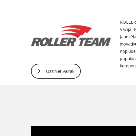
ROLLER T
Vācijā, 
Jaunzēl
inovatīv
noplūdē
populārā
kemperu
Uzziniet vairāk