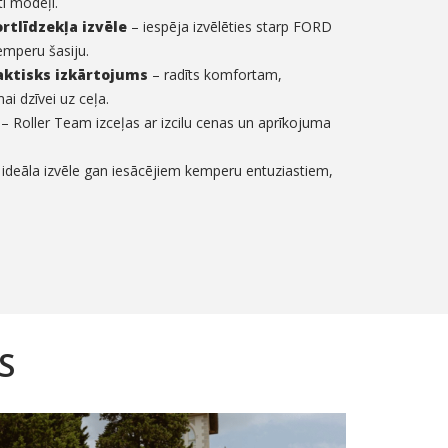
ti modeļi.
rtlīdzekļa izvēle
– iespēja izvēlēties starp FORD
emperu šasiju.
aktisks izkārtojums
– radīts komfortam,
ai dzīvei uz ceļa.
– Roller Team izceļas ar izcilu cenas un aprīkojuma
ideāla izvēle gan iesācējiem kemperu entuziastiem,
S