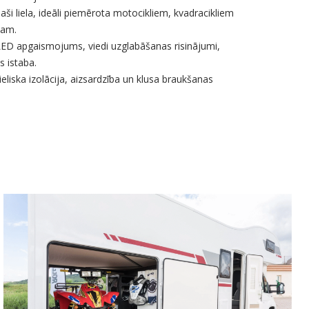
aši liela, ideāli piemērota motocikliem, kvadracikliem
mam.
ED apgaismojums, viedi uzglabāšanas risinājumi,
 istaba.
ieliska izolācija, aizsardzība un klusa braukšanas