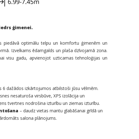
iedrs ģimenei.
elis piedāvā optimālu telpu un komfortu ģimenēm un
rmā. Izvelkams ēdamgalds un plaša dzīvojamā zona.
anai visu gadu, apvienojot uzticamas tehnoloģijas un
s 6 dažādos izkārtojumos atbilstoši jūsu vēlmēm.
nes nesaturoša virsbūve, XPS izolācija un
ns tvertnes nodrošina izturību un ziemas izturību.
antošana
– daudz vietas mantu glabāšanai grīdā un
 pārdomāts salona plānojums.