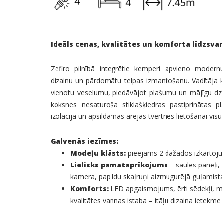
Ideāls cenas, kvalitātes un komforta līdzsvar
Zefiro pilnībā integrētie kemperi apvieno modern
dizainu un pārdomātu telpas izmantošanu. Vadītāja
vienotu veselumu, piedāvājot plašumu un mājīgu dzī
koksnes nesaturoša stiklašķiedras pastiprinātas 
izolācija un apsildāmas ārējās tvertnes lietošanai vis
Galvenās iezīmes:
Modeļu klāsts:
pieejams 2 dažādos izkārto
Lielisks pamataprīkojums
– saules paneļi,
kamera, papildu skaļruņi aizmugurējā guļamista
Komforts:
LED apgaismojums, ērti sēdekļi, m
kvalitātes vannas istaba – itāļu dizaina ietekme