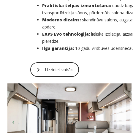
Praktiska telpas izmantošana:
daudz bagā
transportlīdzekļa sānos, pārdomāts salona diza
Moderns dizains:
skandināvu salons, augstas 
apdare.
EXPS Evo tehnoloģija:
lieliska izolācija, aiz
pieredze.
Ilga garantija:
10 gadu virsbūves ūdensnecaur
Uzziniet vairāk