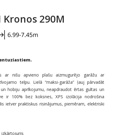
 Kronos 290M
 entuziastiem.
 ar nišu apvieno plašu aizmugurējo garāžu ar
vojamo telpu. Lielā “maksi-garāža” ļauj pārvadāt
ta un hobiju aprīkojumu, neapdraudot ērtas gultas un
ve ir 100% bez koksnes, XPS izolācija nodrošina
s ietver praktiskus risinājumus, piemēram, elektriski
 izkārtojumi.