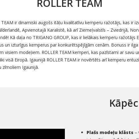
ROLLER TEAM
EAM ir dinamiski augošs itāļu kvalitatīvu kemperu ražotājs, kas ir izv
Nīderlandē, Apvienotajā Karalistē, kā arī Ziemeļvalstīs – Zviedrijā, N
andē! Kā daļa no TRIGANO GROUP, kas ir lielākais kemperu ražotājs E
us un izturīgus kemperus par konkurētspējīgām cenām. Bonuss ir ilga 
m visiem modeļiem. ROLLER TEAM kemperi, kas pazīstami ar savu unikā
ki visā Eiropā. Igaunijā ROLLER TEAM ir novērtēts arī kemperu entuz
 zīmoliem Igaunijā.
Kāpēc
Plašs modeļu klāsts
– 