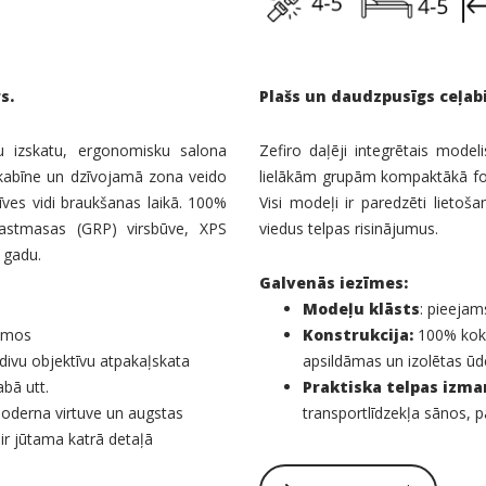
s.
Plašs un daudzpusīgs ceļab
u izskatu, ergonomisku salona
Zefiro daļēji integrētais mod
 kabīne un dzīvojamā zona veido
lielākām grupām kompaktākā fo
ves vidi braukšanas laikā. 100%
Visi modeļi ir paredzēti lietoš
plastmasas (GRP) virsbūve, XPS
viedus telpas risinājumus.
u gadu.
Galvenās iezīmes:
Modeļu klāsts
: pieejam
jumos
Konstrukcija:
100% koks
 divu objektīvu atpakaļskata
apsildāmas un izolētas ūde
bā utt.
Praktiska telpas izm
oderna virtuve un augstas
transportlīdzekļa sānos,
 ir jūtama katrā detaļā