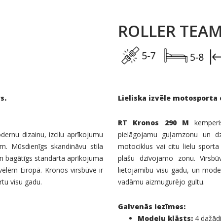
ROLLER TEAM
s.
Lieliska izvēle motosporta
RT Kronos 290 M
kemperis
ernu dizainu, izcilu aprīkojumu
pielāgojamu guļamzonu un dzī
. Mūsdienīgs skandināvu stila
motociklus vai citu lielu spor
un bagātīgs standarta aprīkojuma
plašu dzīvojamo zonu. Virsbū
ēlēm Eiropā. Kronos virsbūve ir
lietojamību visu gadu, un modeli
tu visu gadu.
vadāmu aizmugurējo gultu.
Galvenās iezīmes:
Modeļu klāsts:
4 dažādi