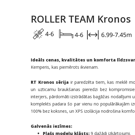
ROLLER TEAM Kronos
Ideāls cenas, kvalitātes un komforta līdzsvar
Kemperis, kas piemērots ikvienam.
RT Kronos sērija
ir paredzēta tiem, kas meklē mod
un uzticamu braukšanas pieredzi bez kompromisiem
interjers, pārdomāti izstrādātas bagāžas nodalījumi 
komplekts padara šo par vienu no populārākajām izv
100% bez koksnes, un XPS izolācija nodrošina komfor
Galvenās iezīmes:
Plašs modeļu klāsts:
9 dažādi izkārtojumi.